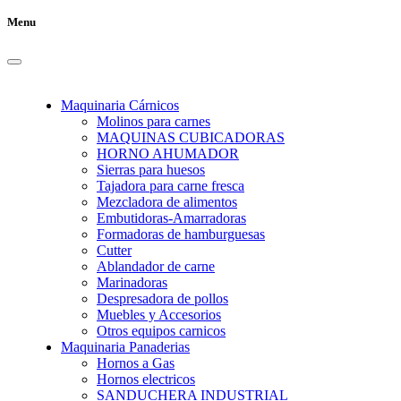
Menu
Maquinaria Cárnicos
Molinos para carnes
MAQUINAS CUBICADORAS
HORNO AHUMADOR
Sierras para huesos
Tajadora para carne fresca
Mezcladora de alimentos
Embutidoras-Amarradoras
Formadoras de hamburguesas
Cutter
Ablandador de carne
Marinadoras
Despresadora de pollos
Muebles y Accesorios
Otros equipos carnicos
Maquinaria Panaderias
Hornos a Gas
Hornos electricos
SANDUCHERA INDUSTRIAL