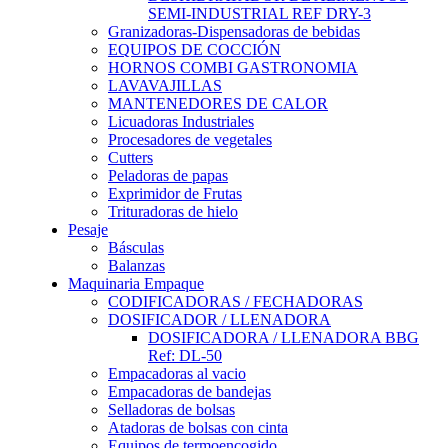
SEMI-INDUSTRIAL REF DRY-3
Granizadoras-Dispensadoras de bebidas
EQUIPOS DE COCCIÓN
HORNOS COMBI GASTRONOMIA
LAVAVAJILLAS
MANTENEDORES DE CALOR
Licuadoras Industriales
Procesadores de vegetales
Cutters
Peladoras de papas
Exprimidor de Frutas
Trituradoras de hielo
Pesaje
Básculas
Balanzas
Maquinaria Empaque
CODIFICADORAS / FECHADORAS
DOSIFICADOR / LLENADORA
DOSIFICADORA / LLENADORA BBG
Ref: DL-50
Empacadoras al vacio
Empacadoras de bandejas
Selladoras de bolsas
Atadoras de bolsas con cinta
Equipos de termoencogido