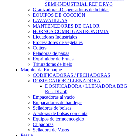
SEMI-INDUSTRIAL REF DRY-3
Granizadoras-Dispensadoras de bebidas
EQUIPOS DE COCCIÓN
LAVAVAJILLAS
MANTENEDORES DE CALOR
HORNOS COMBI GASTRONOMIA
Licuadoras Industriales
Procesadores de vegetales
Cutters
Peladoras de papas
Exprimidor de Frutas
Trituradoras de hielo
Maquinaria Empaque
CODIFICADORAS / FECHADORAS
DOSIFICADOR / LLENADORA
DOSIFICADORA / LLENADORA BBG
Ref: DL-50
Empacadoras al vacio
Empacadoras de bandejas
Selladoras de bolsas
Atadoras de bolsas con cinta
Equipos de termoencogido
Clipadoras
Selladora de Vasos
Pesaje