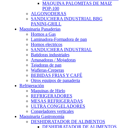
MAQUINA PALOMITAS DE MAIZ
POP-100
ALGONODERAS
SANDUCHERA INDUSTRIAL BBG
PANINI-GRILL
Maquinaria Panaderias
Hornos a Gas
Laminadora-Formadora de pan
Hornos electricos
SANDUCHERA INDUSTRIAL
Batidoras industriales
Amasadoras / Mojadoras
Tajadoras de pan
Wafleras-Creperas
BEBIDAS FRIAS Y CAFÉ
Otros equipos de panaderia
Refrigeración
Maquinas de Hielo
REFRIGERADORES
MESAS REFRIGERADAS
ULTRA CONGELADORES
Congeladores verticales
Maquinaria Gastronomía
DESHIDRATADOR DE ALIMENTOS
DESHIDRATADOR DE ALIMENTOS