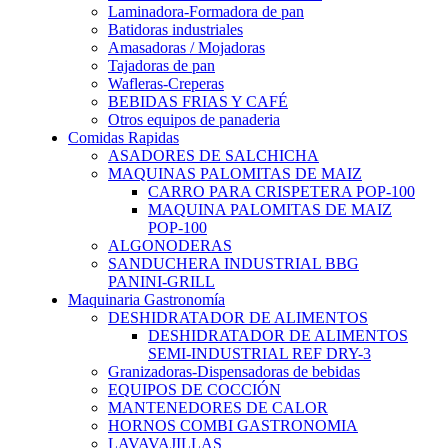
Laminadora-Formadora de pan
Batidoras industriales
Amasadoras / Mojadoras
Tajadoras de pan
Wafleras-Creperas
BEBIDAS FRIAS Y CAFÉ
Otros equipos de panaderia
Comidas Rapidas
ASADORES DE SALCHICHA
MAQUINAS PALOMITAS DE MAIZ
CARRO PARA CRISPETERA POP-100
MAQUINA PALOMITAS DE MAIZ
POP-100
ALGONODERAS
SANDUCHERA INDUSTRIAL BBG
PANINI-GRILL
Maquinaria Gastronomía
DESHIDRATADOR DE ALIMENTOS
DESHIDRATADOR DE ALIMENTOS
SEMI-INDUSTRIAL REF DRY-3
Granizadoras-Dispensadoras de bebidas
EQUIPOS DE COCCIÓN
MANTENEDORES DE CALOR
HORNOS COMBI GASTRONOMIA
LAVAVAJILLAS