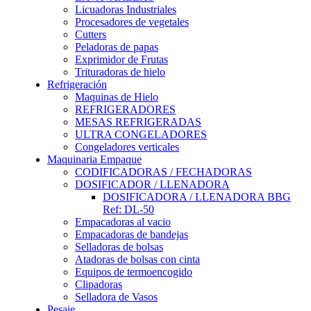
Licuadoras Industriales
Procesadores de vegetales
Cutters
Peladoras de papas
Exprimidor de Frutas
Trituradoras de hielo
Refrigeración
Maquinas de Hielo
REFRIGERADORES
MESAS REFRIGERADAS
ULTRA CONGELADORES
Congeladores verticales
Maquinaria Empaque
CODIFICADORAS / FECHADORAS
DOSIFICADOR / LLENADORA
DOSIFICADORA / LLENADORA BBG
Ref: DL-50
Empacadoras al vacio
Empacadoras de bandejas
Selladoras de bolsas
Atadoras de bolsas con cinta
Equipos de termoencogido
Clipadoras
Selladora de Vasos
Pesaje