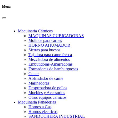
Menu
Maquinaria Cárnicos
MAQUINAS CUBICADORAS
Molinos para carnes
HORNO AHUMADOR
Sierras para huesos
Tajadora para carne fresca
Mezcladora de alimentos
Embutidoras-Amarradoras
Formadoras de hamburguesas
Cutter
Ablandador de carne
Marinadoras
Despresadora de pollos
Muebles y Accesorios
Otros equipos carnicos
Maquinaria Panaderias
Hornos a Gas
Hornos electricos
SANDUCHERA INDUSTRIAL