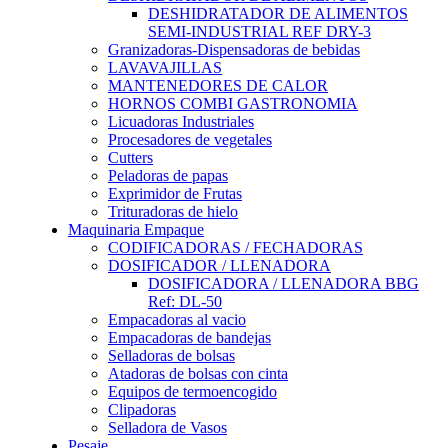
DESHIDRATADOR DE ALIMENTOS
SEMI-INDUSTRIAL REF DRY-3
Granizadoras-Dispensadoras de bebidas
LAVAVAJILLAS
MANTENEDORES DE CALOR
HORNOS COMBI GASTRONOMIA
Licuadoras Industriales
Procesadores de vegetales
Cutters
Peladoras de papas
Exprimidor de Frutas
Trituradoras de hielo
Maquinaria Empaque
CODIFICADORAS / FECHADORAS
DOSIFICADOR / LLENADORA
DOSIFICADORA / LLENADORA BBG
Ref: DL-50
Empacadoras al vacio
Empacadoras de bandejas
Selladoras de bolsas
Atadoras de bolsas con cinta
Equipos de termoencogido
Clipadoras
Selladora de Vasos
Pesaje