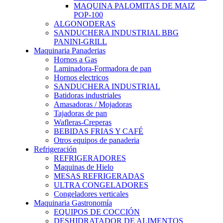
MAQUINA PALOMITAS DE MAIZ
POP-100
ALGONODERAS
SANDUCHERA INDUSTRIAL BBG
PANINI-GRILL
Maquinaria Panaderias
Hornos a Gas
Laminadora-Formadora de pan
Hornos electricos
SANDUCHERA INDUSTRIAL
Batidoras industriales
Amasadoras / Mojadoras
Tajadoras de pan
Wafleras-Creperas
BEBIDAS FRIAS Y CAFÉ
Otros equipos de panaderia
Refrigeración
REFRIGERADORES
Maquinas de Hielo
MESAS REFRIGERADAS
ULTRA CONGELADORES
Congeladores verticales
Maquinaria Gastronomía
EQUIPOS DE COCCIÓN
DESHIDRATADOR DE ALIMENTOS