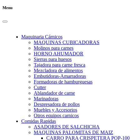
Menu
Maquinaria Cárnicos
MAQUINAS CUBICADORAS
Molinos para carnes
HORNO AHUMADOR
Sierras para huesos
Tajadora para carne fresca
Mezcladora de alimentos
Embutidoras-Amarradoras
Formadoras de hamburguesas
Cutter
Ablandador de carne
Marinadoras
Despresadora de pollos
Muebles y Accesorios
Otros equipos carnicos
Comidas Rapidas
ASADORES DE SALCHICHA
MAQUINAS PALOMITAS DE MAIZ
CARRO PARA CRISPETERA POP-100