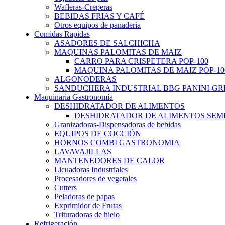
Wafleras-Creperas
BEBIDAS FRIAS Y CAFÉ
Otros equipos de panaderia
Comidas Rapidas
ASADORES DE SALCHICHA
MAQUINAS PALOMITAS DE MAIZ
CARRO PARA CRISPETERA POP-100
MAQUINA PALOMITAS DE MAIZ POP-10
ALGONODERAS
SANDUCHERA INDUSTRIAL BBG PANINI-GR
Maquinaria Gastronomía
DESHIDRATADOR DE ALIMENTOS
DESHIDRATADOR DE ALIMENTOS SEMI-
Granizadoras-Dispensadoras de bebidas
EQUIPOS DE COCCIÓN
HORNOS COMBI GASTRONOMIA
LAVAVAJILLAS
MANTENEDORES DE CALOR
Licuadoras Industriales
Procesadores de vegetales
Cutters
Peladoras de papas
Exprimidor de Frutas
Trituradoras de hielo
Refrigeración