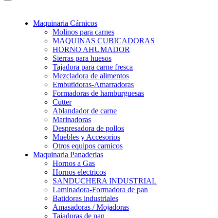
Maquinaria Cárnicos
Molinos para carnes
MAQUINAS CUBICADORAS
HORNO AHUMADOR
Sierras para huesos
Tajadora para carne fresca
Mezcladora de alimentos
Embutidoras-Amarradoras
Formadoras de hamburguesas
Cutter
Ablandador de carne
Marinadoras
Despresadora de pollos
Muebles y Accesorios
Otros equipos carnicos
Maquinaria Panaderias
Hornos a Gas
Hornos electricos
SANDUCHERA INDUSTRIAL
Laminadora-Formadora de pan
Batidoras industriales
Amasadoras / Mojadoras
Tajadoras de pan