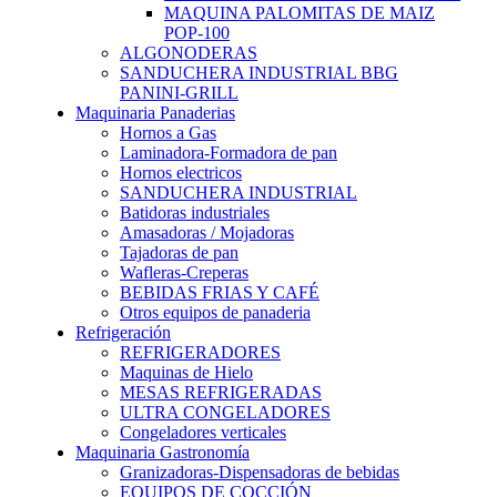
MAQUINA PALOMITAS DE MAIZ
POP-100
ALGONODERAS
SANDUCHERA INDUSTRIAL BBG
PANINI-GRILL
Maquinaria Panaderias
Hornos a Gas
Laminadora-Formadora de pan
Hornos electricos
SANDUCHERA INDUSTRIAL
Batidoras industriales
Amasadoras / Mojadoras
Tajadoras de pan
Wafleras-Creperas
BEBIDAS FRIAS Y CAFÉ
Otros equipos de panaderia
Refrigeración
REFRIGERADORES
Maquinas de Hielo
MESAS REFRIGERADAS
ULTRA CONGELADORES
Congeladores verticales
Maquinaria Gastronomía
Granizadoras-Dispensadoras de bebidas
EQUIPOS DE COCCIÓN