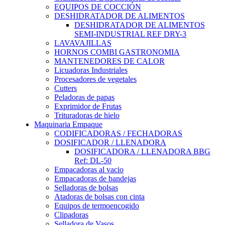
EQUIPOS DE COCCIÓN
DESHIDRATADOR DE ALIMENTOS
DESHIDRATADOR DE ALIMENTOS
SEMI-INDUSTRIAL REF DRY-3
LAVAVAJILLAS
HORNOS COMBI GASTRONOMIA
MANTENEDORES DE CALOR
Licuadoras Industriales
Procesadores de vegetales
Cutters
Peladoras de papas
Exprimidor de Frutas
Trituradoras de hielo
Maquinaria Empaque
CODIFICADORAS / FECHADORAS
DOSIFICADOR / LLENADORA
DOSIFICADORA / LLENADORA BBG
Ref: DL-50
Empacadoras al vacio
Empacadoras de bandejas
Selladoras de bolsas
Atadoras de bolsas con cinta
Equipos de termoencogido
Clipadoras
Selladora de Vasos