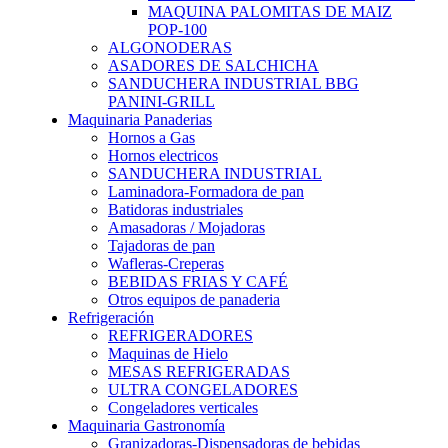
MAQUINA PALOMITAS DE MAIZ
POP-100
ALGONODERAS
ASADORES DE SALCHICHA
SANDUCHERA INDUSTRIAL BBG
PANINI-GRILL
Maquinaria Panaderias
Hornos a Gas
Hornos electricos
SANDUCHERA INDUSTRIAL
Laminadora-Formadora de pan
Batidoras industriales
Amasadoras / Mojadoras
Tajadoras de pan
Wafleras-Creperas
BEBIDAS FRIAS Y CAFÉ
Otros equipos de panaderia
Refrigeración
REFRIGERADORES
Maquinas de Hielo
MESAS REFRIGERADAS
ULTRA CONGELADORES
Congeladores verticales
Maquinaria Gastronomía
Granizadoras-Dispensadoras de bebidas