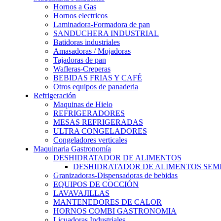
Hornos a Gas
Hornos electricos
Laminadora-Formadora de pan
SANDUCHERA INDUSTRIAL
Batidoras industriales
Amasadoras / Mojadoras
Tajadoras de pan
Wafleras-Creperas
BEBIDAS FRIAS Y CAFÉ
Otros equipos de panaderia
Refrigeración
Maquinas de Hielo
REFRIGERADORES
MESAS REFRIGERADAS
ULTRA CONGELADORES
Congeladores verticales
Maquinaria Gastronomía
DESHIDRATADOR DE ALIMENTOS
DESHIDRATADOR DE ALIMENTOS SEMI-
Granizadoras-Dispensadoras de bebidas
EQUIPOS DE COCCIÓN
LAVAVAJILLAS
MANTENEDORES DE CALOR
HORNOS COMBI GASTRONOMIA
Licuadoras Industriales