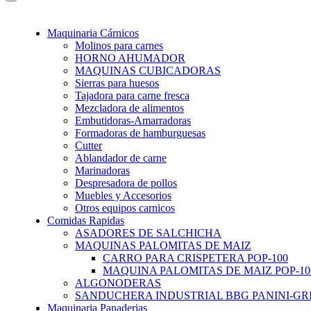
Maquinaria Cárnicos
Molinos para carnes
HORNO AHUMADOR
MAQUINAS CUBICADORAS
Sierras para huesos
Tajadora para carne fresca
Mezcladora de alimentos
Embutidoras-Amarradoras
Formadoras de hamburguesas
Cutter
Ablandador de carne
Marinadoras
Despresadora de pollos
Muebles y Accesorios
Otros equipos carnicos
Comidas Rapidas
ASADORES DE SALCHICHA
MAQUINAS PALOMITAS DE MAIZ
CARRO PARA CRISPETERA POP-100
MAQUINA PALOMITAS DE MAIZ POP-10
ALGONODERAS
SANDUCHERA INDUSTRIAL BBG PANINI-GR
Maquinaria Panaderias