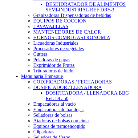
DESHIDRATADOR DE ALIMENTOS
SEMI-INDUSTRIAL REF DRY-3
Granizadoras-Dispensadoras de bebidas
EQUIPOS DE COCCIÓN
LAVAVAJILLAS
MANTENEDORES DE CALOR
HORNOS COMBI GASTRONOMIA
Licuadoras Industriales
Procesadores de vegetales
Cutters
Peladoras de papas
Exprimidor de Frutas
Trituradoras de hielo
Maquinaria Empaque
CODIFICADORAS / FECHADORAS
DOSIFICADOR / LLENADORA
DOSIFICADORA / LLENADORA BBG
Ref: DL-50
Empacadoras al vacio
Empacadoras de bandejas
Selladoras de bolsas
Atadoras de bolsas con cinta
Equipos de termoencogido
Clipadoras
Selladora de Vasos