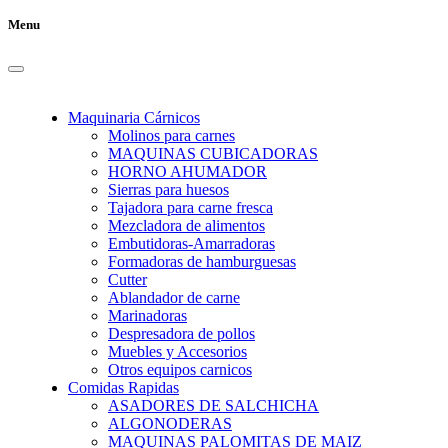
Menu
Maquinaria Cárnicos
Molinos para carnes
MAQUINAS CUBICADORAS
HORNO AHUMADOR
Sierras para huesos
Tajadora para carne fresca
Mezcladora de alimentos
Embutidoras-Amarradoras
Formadoras de hamburguesas
Cutter
Ablandador de carne
Marinadoras
Despresadora de pollos
Muebles y Accesorios
Otros equipos carnicos
Comidas Rapidas
ASADORES DE SALCHICHA
ALGONODERAS
MAQUINAS PALOMITAS DE MAIZ