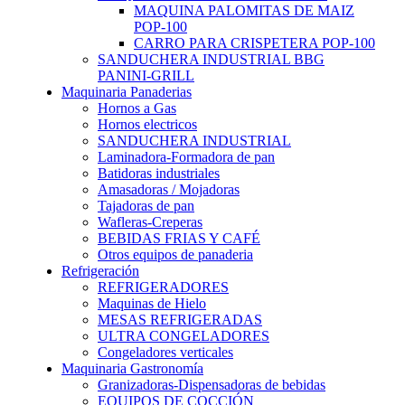
MAQUINA PALOMITAS DE MAIZ
POP-100
CARRO PARA CRISPETERA POP-100
SANDUCHERA INDUSTRIAL BBG
PANINI-GRILL
Maquinaria Panaderias
Hornos a Gas
Hornos electricos
SANDUCHERA INDUSTRIAL
Laminadora-Formadora de pan
Batidoras industriales
Amasadoras / Mojadoras
Tajadoras de pan
Wafleras-Creperas
BEBIDAS FRIAS Y CAFÉ
Otros equipos de panaderia
Refrigeración
REFRIGERADORES
Maquinas de Hielo
MESAS REFRIGERADAS
ULTRA CONGELADORES
Congeladores verticales
Maquinaria Gastronomía
Granizadoras-Dispensadoras de bebidas
EQUIPOS DE COCCIÓN