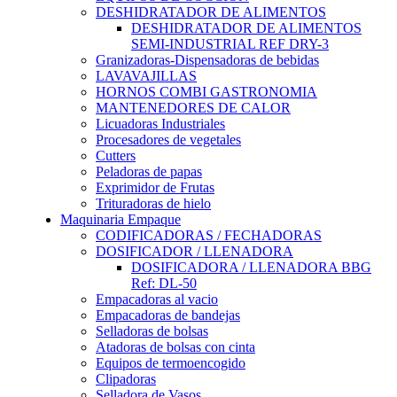
DESHIDRATADOR DE ALIMENTOS
DESHIDRATADOR DE ALIMENTOS
SEMI-INDUSTRIAL REF DRY-3
Granizadoras-Dispensadoras de bebidas
LAVAVAJILLAS
HORNOS COMBI GASTRONOMIA
MANTENEDORES DE CALOR
Licuadoras Industriales
Procesadores de vegetales
Cutters
Peladoras de papas
Exprimidor de Frutas
Trituradoras de hielo
Maquinaria Empaque
CODIFICADORAS / FECHADORAS
DOSIFICADOR / LLENADORA
DOSIFICADORA / LLENADORA BBG
Ref: DL-50
Empacadoras al vacio
Empacadoras de bandejas
Selladoras de bolsas
Atadoras de bolsas con cinta
Equipos de termoencogido
Clipadoras
Selladora de Vasos