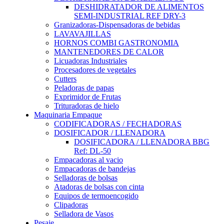
DESHIDRATADOR DE ALIMENTOS
SEMI-INDUSTRIAL REF DRY-3
Granizadoras-Dispensadoras de bebidas
LAVAVAJILLAS
HORNOS COMBI GASTRONOMIA
MANTENEDORES DE CALOR
Licuadoras Industriales
Procesadores de vegetales
Cutters
Peladoras de papas
Exprimidor de Frutas
Trituradoras de hielo
Maquinaria Empaque
CODIFICADORAS / FECHADORAS
DOSIFICADOR / LLENADORA
DOSIFICADORA / LLENADORA BBG
Ref: DL-50
Empacadoras al vacio
Empacadoras de bandejas
Selladoras de bolsas
Atadoras de bolsas con cinta
Equipos de termoencogido
Clipadoras
Selladora de Vasos
Pesaje