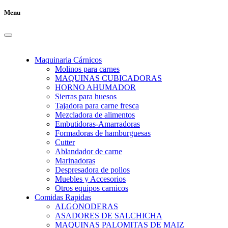
Menu
Maquinaria Cárnicos
Molinos para carnes
MAQUINAS CUBICADORAS
HORNO AHUMADOR
Sierras para huesos
Tajadora para carne fresca
Mezcladora de alimentos
Embutidoras-Amarradoras
Formadoras de hamburguesas
Cutter
Ablandador de carne
Marinadoras
Despresadora de pollos
Muebles y Accesorios
Otros equipos carnicos
Comidas Rapidas
ALGONODERAS
ASADORES DE SALCHICHA
MAQUINAS PALOMITAS DE MAIZ