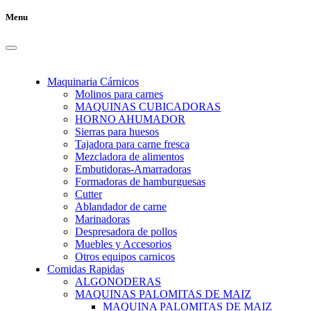
Menu
Maquinaria Cárnicos
Molinos para carnes
MAQUINAS CUBICADORAS
HORNO AHUMADOR
Sierras para huesos
Tajadora para carne fresca
Mezcladora de alimentos
Embutidoras-Amarradoras
Formadoras de hamburguesas
Cutter
Ablandador de carne
Marinadoras
Despresadora de pollos
Muebles y Accesorios
Otros equipos carnicos
Comidas Rapidas
ALGONODERAS
MAQUINAS PALOMITAS DE MAIZ
MAQUINA PALOMITAS DE MAIZ