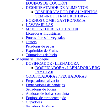
EQUIPOS DE COCCIÓN
DESHIDRATADOR DE ALIMENTOS
DESHIDRATADOR DE ALIMENTOS
SEMI-INDUSTRIAL REF DRY-3
HORNOS COMBI GASTRONOMIA
LAVAVAJILLAS
MANTENEDORES DE CALOR
Licuadoras Industriales
Procesadores de vegetales
Cutters
Peladoras de papas
Exprimidor de Frutas
Trituradoras de hielo
Maquinaria Empaque
DOSIFICADOR / LLENADORA
DOSIFICADORA / LLENADORA BBG
Ref: DL-50
CODIFICADORAS / FECHADORAS
Empacadoras al vacio
Empacadoras de bandejas
Selladoras de bolsas
Atadoras de bolsas con cinta
Equipos de termoencogido
Clipadoras
Selladora de Vasos