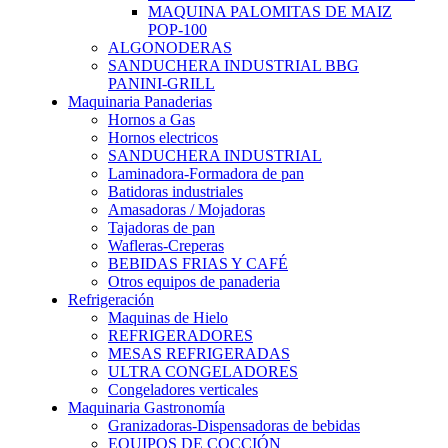
MAQUINA PALOMITAS DE MAIZ
POP-100
ALGONODERAS
SANDUCHERA INDUSTRIAL BBG
PANINI-GRILL
Maquinaria Panaderias
Hornos a Gas
Hornos electricos
SANDUCHERA INDUSTRIAL
Laminadora-Formadora de pan
Batidoras industriales
Amasadoras / Mojadoras
Tajadoras de pan
Wafleras-Creperas
BEBIDAS FRIAS Y CAFÉ
Otros equipos de panaderia
Refrigeración
Maquinas de Hielo
REFRIGERADORES
MESAS REFRIGERADAS
ULTRA CONGELADORES
Congeladores verticales
Maquinaria Gastronomía
Granizadoras-Dispensadoras de bebidas
EQUIPOS DE COCCIÓN