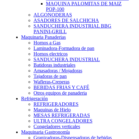
MAQUINA PALOMITAS DE MAIZ
POP-100
ALGONODERAS
ASADORES DE SALCHICHA
SANDUCHERA INDUSTRIAL BBG
PANINI-GRILL
Maquinaria Panaderias
Hornos a Gas
Laminadora-Formadora de pan
Hornos electricos
SANDUCHERA INDUSTRIAL
Batidoras industriales
Amasadoras / Mojadoras
Tajadoras de pan
Wafleras-Creperas
BEBIDAS FRIAS Y CAFÉ
Otros equipos de panaderia
Refrigeración
REFRIGERADORES
Maquinas de Hielo
MESAS REFRIGERADAS
ULTRA CONGELADORES
Congeladores verticales
Maquinaria Gastronomía
Granizadoras-Dispensadoras de bebidas