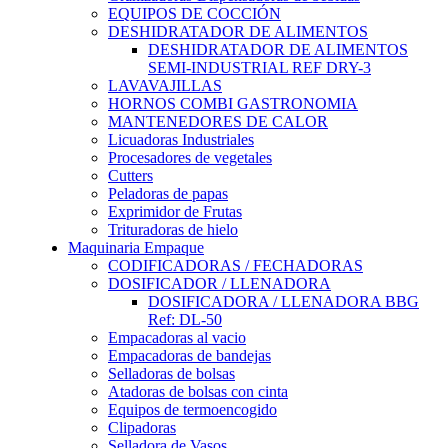
EQUIPOS DE COCCIÓN
DESHIDRATADOR DE ALIMENTOS
DESHIDRATADOR DE ALIMENTOS
SEMI-INDUSTRIAL REF DRY-3
LAVAVAJILLAS
HORNOS COMBI GASTRONOMIA
MANTENEDORES DE CALOR
Licuadoras Industriales
Procesadores de vegetales
Cutters
Peladoras de papas
Exprimidor de Frutas
Trituradoras de hielo
Maquinaria Empaque
CODIFICADORAS / FECHADORAS
DOSIFICADOR / LLENADORA
DOSIFICADORA / LLENADORA BBG
Ref: DL-50
Empacadoras al vacio
Empacadoras de bandejas
Selladoras de bolsas
Atadoras de bolsas con cinta
Equipos de termoencogido
Clipadoras
Selladora de Vasos