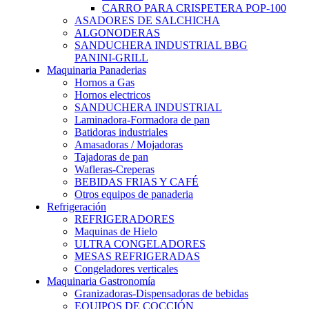
CARRO PARA CRISPETERA POP-100
ASADORES DE SALCHICHA
ALGONODERAS
SANDUCHERA INDUSTRIAL BBG
PANINI-GRILL
Maquinaria Panaderias
Hornos a Gas
Hornos electricos
SANDUCHERA INDUSTRIAL
Laminadora-Formadora de pan
Batidoras industriales
Amasadoras / Mojadoras
Tajadoras de pan
Wafleras-Creperas
BEBIDAS FRIAS Y CAFÉ
Otros equipos de panaderia
Refrigeración
REFRIGERADORES
Maquinas de Hielo
ULTRA CONGELADORES
MESAS REFRIGERADAS
Congeladores verticales
Maquinaria Gastronomía
Granizadoras-Dispensadoras de bebidas
EQUIPOS DE COCCIÓN