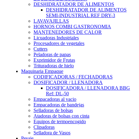
DESHIDRATADOR DE ALIMENTOS
DESHIDRATADOR DE ALIMENTOS
SEMI-INDUSTRIAL REF DRY-3
LAVAVAJILLAS
HORNOS COMBI GASTRONOMIA
MANTENEDORES DE CALOR
Licuadoras Industriales
Procesadores de vegetales
Cutters
Peladoras de papas
Exprimidor de Frutas
Trituradoras de hielo
Maquinaria Empaque
CODIFICADORAS / FECHADORAS
DOSIFICADOR / LLENADORA
DOSIFICADORA / LLENADORA BBG
Ref: DL-50
Empacadoras al vacio
Empacadoras de bandejas
Selladoras de bolsas
Atadoras de bolsas con cinta
Equipos de termoencogido
Clipadoras
Selladora de Vasos
Pesaje