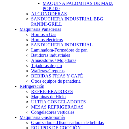
MAQUINA PALOMITAS DE MAIZ
POP-100
ALGONODERAS
SANDUCHERA INDUSTRIAL BBG
PANINI-GRILL
Maquinaria Panaderias
Hornos a Gas
Hornos electricos
SANDUCHERA INDUSTRIAL
Laminadora-Formadora de pan
Batidoras industriales
Amasadoras / Mojadoras
Tajadoras de pan
Wafleras-Creperas
BEBIDAS FRIAS Y CAFÉ
Otros equipos de panaderia
Refrigeración
REFRIGERADORES
Maquinas de Hielo
ULTRA CONGELADORES
MESAS REFRIGERADAS
Congeladores verticales
Maquinaria Gastronomía
Granizadoras-Dispensadoras de bebidas
EQUIPOS DE COCCIÓN