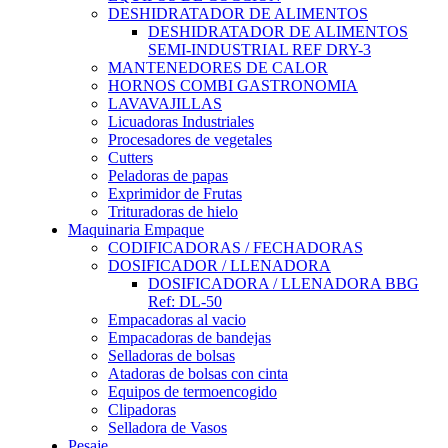
DESHIDRATADOR DE ALIMENTOS
DESHIDRATADOR DE ALIMENTOS
SEMI-INDUSTRIAL REF DRY-3
MANTENEDORES DE CALOR
HORNOS COMBI GASTRONOMIA
LAVAVAJILLAS
Licuadoras Industriales
Procesadores de vegetales
Cutters
Peladoras de papas
Exprimidor de Frutas
Trituradoras de hielo
Maquinaria Empaque
CODIFICADORAS / FECHADORAS
DOSIFICADOR / LLENADORA
DOSIFICADORA / LLENADORA BBG
Ref: DL-50
Empacadoras al vacio
Empacadoras de bandejas
Selladoras de bolsas
Atadoras de bolsas con cinta
Equipos de termoencogido
Clipadoras
Selladora de Vasos
Pesaje