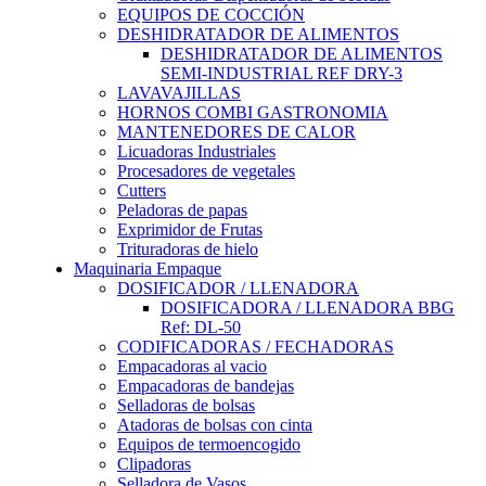
EQUIPOS DE COCCIÓN
DESHIDRATADOR DE ALIMENTOS
DESHIDRATADOR DE ALIMENTOS
SEMI-INDUSTRIAL REF DRY-3
LAVAVAJILLAS
HORNOS COMBI GASTRONOMIA
MANTENEDORES DE CALOR
Licuadoras Industriales
Procesadores de vegetales
Cutters
Peladoras de papas
Exprimidor de Frutas
Trituradoras de hielo
Maquinaria Empaque
DOSIFICADOR / LLENADORA
DOSIFICADORA / LLENADORA BBG
Ref: DL-50
CODIFICADORAS / FECHADORAS
Empacadoras al vacio
Empacadoras de bandejas
Selladoras de bolsas
Atadoras de bolsas con cinta
Equipos de termoencogido
Clipadoras
Selladora de Vasos