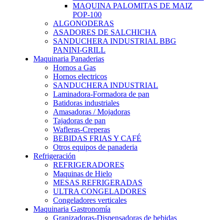
MAQUINA PALOMITAS DE MAIZ
POP-100
ALGONODERAS
ASADORES DE SALCHICHA
SANDUCHERA INDUSTRIAL BBG
PANINI-GRILL
Maquinaria Panaderias
Hornos a Gas
Hornos electricos
SANDUCHERA INDUSTRIAL
Laminadora-Formadora de pan
Batidoras industriales
Amasadoras / Mojadoras
Tajadoras de pan
Wafleras-Creperas
BEBIDAS FRIAS Y CAFÉ
Otros equipos de panaderia
Refrigeración
REFRIGERADORES
Maquinas de Hielo
MESAS REFRIGERADAS
ULTRA CONGELADORES
Congeladores verticales
Maquinaria Gastronomía
Granizadoras-Dispensadoras de bebidas