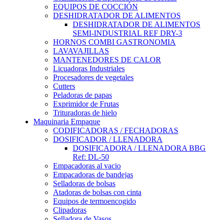
EQUIPOS DE COCCIÓN
DESHIDRATADOR DE ALIMENTOS
DESHIDRATADOR DE ALIMENTOS
SEMI-INDUSTRIAL REF DRY-3
HORNOS COMBI GASTRONOMIA
LAVAVAJILLAS
MANTENEDORES DE CALOR
Licuadoras Industriales
Procesadores de vegetales
Cutters
Peladoras de papas
Exprimidor de Frutas
Trituradoras de hielo
Maquinaria Empaque
CODIFICADORAS / FECHADORAS
DOSIFICADOR / LLENADORA
DOSIFICADORA / LLENADORA BBG
Ref: DL-50
Empacadoras al vacio
Empacadoras de bandejas
Selladoras de bolsas
Atadoras de bolsas con cinta
Equipos de termoencogido
Clipadoras
Selladora de Vasos