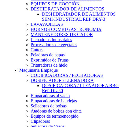
EQUIPOS DE COCCIÓN
DESHIDRATADOR DE ALIMENTOS
DESHIDRATADOR DE ALIMENTOS
SEMI-INDUSTRIAL REF DRY-3
LAVAVAJILLAS
HORNOS COMBI GASTRONOMIA
MANTENEDORES DE CALOR
Licuadoras Industriales
Procesadores de vegetales
Cutters
Peladoras de papas
Exprimidor de Frutas
Trituradoras de hielo
Maquinaria Empaque
CODIFICADORAS / FECHADORAS
DOSIFICADOR / LLENADORA
DOSIFICADORA / LLENADORA BBG
Ref: DL-50
Empacadoras al vacio
Empacadoras de bandejas
Selladoras de bolsas
Atadoras de bolsas con cinta
Equipos de termoencogido
Clipadoras
Selladora de Vasos