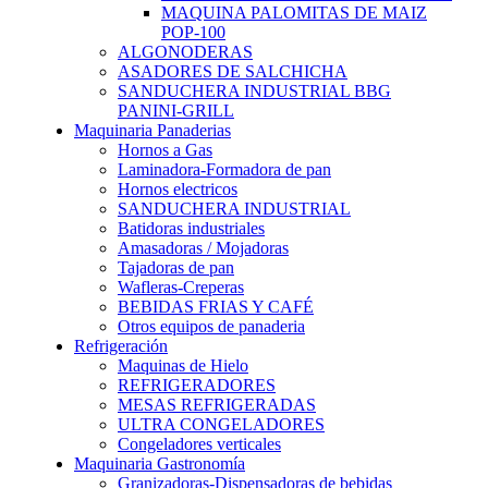
MAQUINA PALOMITAS DE MAIZ
POP-100
ALGONODERAS
ASADORES DE SALCHICHA
SANDUCHERA INDUSTRIAL BBG
PANINI-GRILL
Maquinaria Panaderias
Hornos a Gas
Laminadora-Formadora de pan
Hornos electricos
SANDUCHERA INDUSTRIAL
Batidoras industriales
Amasadoras / Mojadoras
Tajadoras de pan
Wafleras-Creperas
BEBIDAS FRIAS Y CAFÉ
Otros equipos de panaderia
Refrigeración
Maquinas de Hielo
REFRIGERADORES
MESAS REFRIGERADAS
ULTRA CONGELADORES
Congeladores verticales
Maquinaria Gastronomía
Granizadoras-Dispensadoras de bebidas