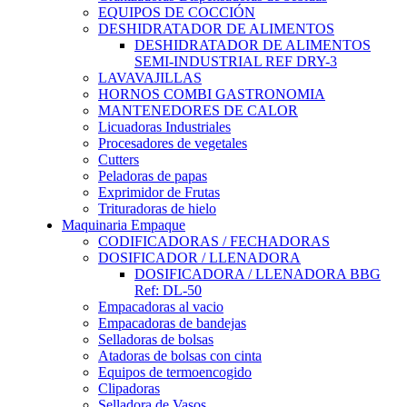
EQUIPOS DE COCCIÓN
DESHIDRATADOR DE ALIMENTOS
DESHIDRATADOR DE ALIMENTOS
SEMI-INDUSTRIAL REF DRY-3
LAVAVAJILLAS
HORNOS COMBI GASTRONOMIA
MANTENEDORES DE CALOR
Licuadoras Industriales
Procesadores de vegetales
Cutters
Peladoras de papas
Exprimidor de Frutas
Trituradoras de hielo
Maquinaria Empaque
CODIFICADORAS / FECHADORAS
DOSIFICADOR / LLENADORA
DOSIFICADORA / LLENADORA BBG
Ref: DL-50
Empacadoras al vacio
Empacadoras de bandejas
Selladoras de bolsas
Atadoras de bolsas con cinta
Equipos de termoencogido
Clipadoras
Selladora de Vasos