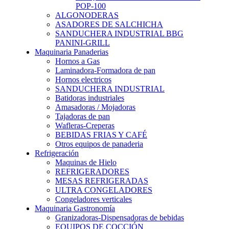
POP-100
ALGONODERAS
ASADORES DE SALCHICHA
SANDUCHERA INDUSTRIAL BBG
PANINI-GRILL
Maquinaria Panaderias
Hornos a Gas
Laminadora-Formadora de pan
Hornos electricos
SANDUCHERA INDUSTRIAL
Batidoras industriales
Amasadoras / Mojadoras
Tajadoras de pan
Wafleras-Creperas
BEBIDAS FRIAS Y CAFÉ
Otros equipos de panaderia
Refrigeración
Maquinas de Hielo
REFRIGERADORES
MESAS REFRIGERADAS
ULTRA CONGELADORES
Congeladores verticales
Maquinaria Gastronomía
Granizadoras-Dispensadoras de bebidas
EQUIPOS DE COCCIÓN