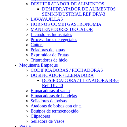
DESHIDRATADOR DE ALIMENTOS
DESHIDRATADOR DE ALIMENTOS
SEMI-INDUSTRIAL REF DRY-3
LAVAVAJILLAS
HORNOS COMBI GASTRONOMIA
MANTENEDORES DE CALOR
Licuadoras Industriales
Procesadores de vegetales
Cutters
Peladoras de papas
Exprimidor de Frutas
Trituradoras de hielo
Maquinaria Empaque
CODIFICADORAS / FECHADORAS
DOSIFICADOR / LLENADORA
DOSIFICADORA / LLENADORA BBG
Ref: DL-50
Empacadoras al vacio
Empacadoras de bandejas
Selladoras de bolsas
Atadoras de bolsas con cinta
Equipos de termoencogido
Clipadoras
Selladora de Vasos
Pesaje