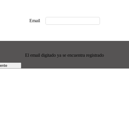
Email
El email digitado ya se encuentra registrado
rente