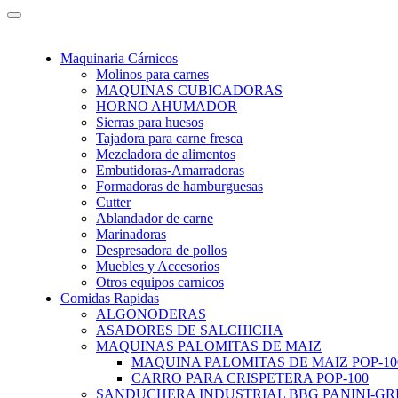
Maquinaria Cárnicos
Molinos para carnes
MAQUINAS CUBICADORAS
HORNO AHUMADOR
Sierras para huesos
Tajadora para carne fresca
Mezcladora de alimentos
Embutidoras-Amarradoras
Formadoras de hamburguesas
Cutter
Ablandador de carne
Marinadoras
Despresadora de pollos
Muebles y Accesorios
Otros equipos carnicos
Comidas Rapidas
ALGONODERAS
ASADORES DE SALCHICHA
MAQUINAS PALOMITAS DE MAIZ
MAQUINA PALOMITAS DE MAIZ POP-10
CARRO PARA CRISPETERA POP-100
SANDUCHERA INDUSTRIAL BBG PANINI-GR