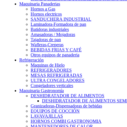
Maquinaria Panaderias
Hornos a Gas
Hornos electricos
SANDUCHERA INDUSTRIAL
Laminadora-Formadora de pan
Batidoras industriales
Amasadoras / Mojadoras
Tajadoras de pan
Wafleras-Creperas
BEBIDAS FRIAS Y CAFÉ
Otros equipos de panaderia
Refrigeración
Maquinas de Hielo
REFRIGERADORES
MESAS REFRIGERADAS
ULTRA CONGELADORES
Congeladores verticales
Maquinaria Gastronomía
DESHIDRATADOR DE ALIMENTOS
DESHIDRATADOR DE ALIMENTOS SEMI-
Granizadoras-Dispensadoras de bebidas
EQUIPOS DE COCCIÓN
LAVAVAJILLAS
HORNOS COMBI GASTRONOMIA
MANTENEDORES DE CALOR