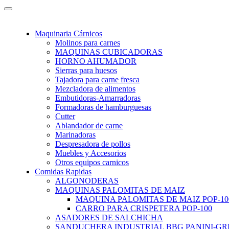
Maquinaria Cárnicos
Molinos para carnes
MAQUINAS CUBICADORAS
HORNO AHUMADOR
Sierras para huesos
Tajadora para carne fresca
Mezcladora de alimentos
Embutidoras-Amarradoras
Formadoras de hamburguesas
Cutter
Ablandador de carne
Marinadoras
Despresadora de pollos
Muebles y Accesorios
Otros equipos carnicos
Comidas Rapidas
ALGONODERAS
MAQUINAS PALOMITAS DE MAIZ
MAQUINA PALOMITAS DE MAIZ POP-10
CARRO PARA CRISPETERA POP-100
ASADORES DE SALCHICHA
SANDUCHERA INDUSTRIAL BBG PANINI-GR