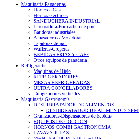
Maquinaria Panaderias
Hornos a Gas
Hornos electricos
SANDUCHERA INDUSTRIAL
Laminadora-Formadora de pan
Batidoras industriales
Amasadoras / Mojadoras
Tajadoras de pan
Wafleras-Creperas
BEBIDAS FRIAS Y CAFÉ
Otros equipos de panaderia
Refrigeración
Maquinas de Hielo
REFRIGERADORES
MESAS REFRIGERADAS
ULTRA CONGELADORES
Congeladores verticales
Maquinaria Gastronomía
DESHIDRATADOR DE ALIMENTOS
DESHIDRATADOR DE ALIMENTOS SEMI-
Granizadoras-Dispensadoras de bebidas
EQUIPOS DE COCCIÓN
HORNOS COMBI GASTRONOMIA
LAVAVAJILLAS
MANTENEDORES DE CALOR