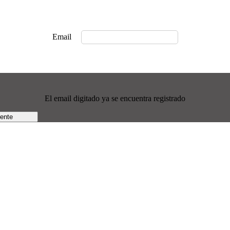
Email
El email digitado ya se encuentra registrado
rente