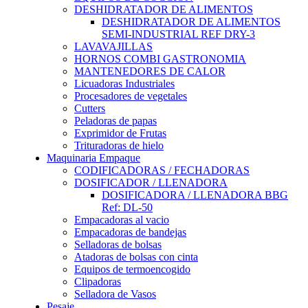
DESHIDRATADOR DE ALIMENTOS
DESHIDRATADOR DE ALIMENTOS
SEMI-INDUSTRIAL REF DRY-3
LAVAVAJILLAS
HORNOS COMBI GASTRONOMIA
MANTENEDORES DE CALOR
Licuadoras Industriales
Procesadores de vegetales
Cutters
Peladoras de papas
Exprimidor de Frutas
Trituradoras de hielo
Maquinaria Empaque
CODIFICADORAS / FECHADORAS
DOSIFICADOR / LLENADORA
DOSIFICADORA / LLENADORA BBG
Ref: DL-50
Empacadoras al vacio
Empacadoras de bandejas
Selladoras de bolsas
Atadoras de bolsas con cinta
Equipos de termoencogido
Clipadoras
Selladora de Vasos
Pesaje