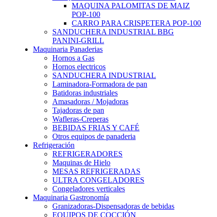
MAQUINA PALOMITAS DE MAIZ
POP-100
CARRO PARA CRISPETERA POP-100
SANDUCHERA INDUSTRIAL BBG
PANINI-GRILL
Maquinaria Panaderias
Hornos a Gas
Hornos electricos
SANDUCHERA INDUSTRIAL
Laminadora-Formadora de pan
Batidoras industriales
Amasadoras / Mojadoras
Tajadoras de pan
Wafleras-Creperas
BEBIDAS FRIAS Y CAFÉ
Otros equipos de panaderia
Refrigeración
REFRIGERADORES
Maquinas de Hielo
MESAS REFRIGERADAS
ULTRA CONGELADORES
Congeladores verticales
Maquinaria Gastronomía
Granizadoras-Dispensadoras de bebidas
EQUIPOS DE COCCIÓN