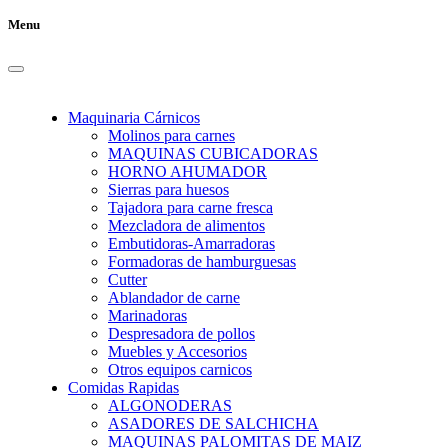
Menu
Maquinaria Cárnicos
Molinos para carnes
MAQUINAS CUBICADORAS
HORNO AHUMADOR
Sierras para huesos
Tajadora para carne fresca
Mezcladora de alimentos
Embutidoras-Amarradoras
Formadoras de hamburguesas
Cutter
Ablandador de carne
Marinadoras
Despresadora de pollos
Muebles y Accesorios
Otros equipos carnicos
Comidas Rapidas
ALGONODERAS
ASADORES DE SALCHICHA
MAQUINAS PALOMITAS DE MAIZ