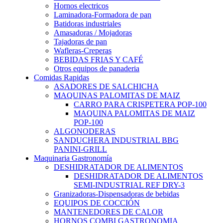
Hornos electricos
Laminadora-Formadora de pan
Batidoras industriales
Amasadoras / Mojadoras
Tajadoras de pan
Wafleras-Creperas
BEBIDAS FRIAS Y CAFÉ
Otros equipos de panaderia
Comidas Rapidas
ASADORES DE SALCHICHA
MAQUINAS PALOMITAS DE MAIZ
CARRO PARA CRISPETERA POP-100
MAQUINA PALOMITAS DE MAIZ
POP-100
ALGONODERAS
SANDUCHERA INDUSTRIAL BBG
PANINI-GRILL
Maquinaria Gastronomía
DESHIDRATADOR DE ALIMENTOS
DESHIDRATADOR DE ALIMENTOS
SEMI-INDUSTRIAL REF DRY-3
Granizadoras-Dispensadoras de bebidas
EQUIPOS DE COCCIÓN
MANTENEDORES DE CALOR
HORNOS COMBI GASTRONOMIA