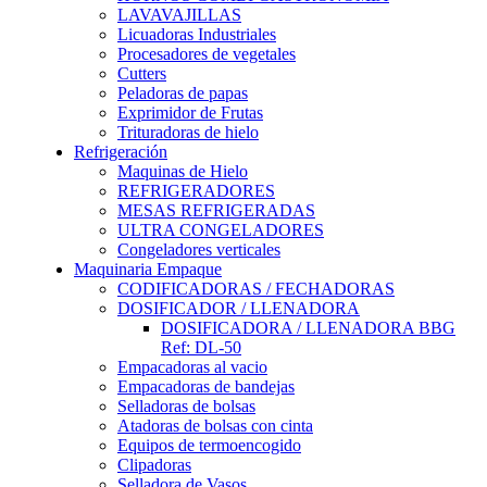
LAVAVAJILLAS
Licuadoras Industriales
Procesadores de vegetales
Cutters
Peladoras de papas
Exprimidor de Frutas
Trituradoras de hielo
Refrigeración
Maquinas de Hielo
REFRIGERADORES
MESAS REFRIGERADAS
ULTRA CONGELADORES
Congeladores verticales
Maquinaria Empaque
CODIFICADORAS / FECHADORAS
DOSIFICADOR / LLENADORA
DOSIFICADORA / LLENADORA BBG
Ref: DL-50
Empacadoras al vacio
Empacadoras de bandejas
Selladoras de bolsas
Atadoras de bolsas con cinta
Equipos de termoencogido
Clipadoras
Selladora de Vasos