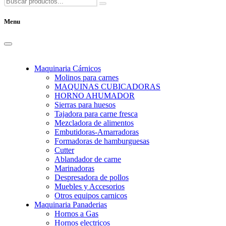
Menu
Maquinaria Cárnicos
Molinos para carnes
MAQUINAS CUBICADORAS
HORNO AHUMADOR
Sierras para huesos
Tajadora para carne fresca
Mezcladora de alimentos
Embutidoras-Amarradoras
Formadoras de hamburguesas
Cutter
Ablandador de carne
Marinadoras
Despresadora de pollos
Muebles y Accesorios
Otros equipos carnicos
Maquinaria Panaderias
Hornos a Gas
Hornos electricos