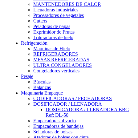
MANTENEDORES DE CALOR
Licuadoras Industriales
Procesadores de vegetales
Cutters
Peladoras de papas
Exprimidor de Frutas
Trituradoras de hielo
Refrigeración
Maquinas de Hielo
REFRIGERADORES
MESAS REFRIGERADAS
ULTRA CONGELADORES
Congeladores verticales
Pesaje
Básculas
Balanzas
Maquinaria Empaque
CODIFICADORAS / FECHADORAS
DOSIFICADOR / LLENADORA
DOSIFICADORA / LLENADORA BBG
Ref: DL-50
Empacadoras al vacio
Empacadoras de bandejas
Selladoras de bolsas
Atadoras de bolsas con cinta