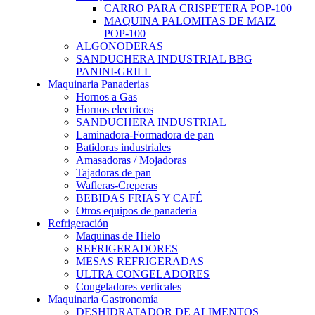
CARRO PARA CRISPETERA POP-100
MAQUINA PALOMITAS DE MAIZ
POP-100
ALGONODERAS
SANDUCHERA INDUSTRIAL BBG
PANINI-GRILL
Maquinaria Panaderias
Hornos a Gas
Hornos electricos
SANDUCHERA INDUSTRIAL
Laminadora-Formadora de pan
Batidoras industriales
Amasadoras / Mojadoras
Tajadoras de pan
Wafleras-Creperas
BEBIDAS FRIAS Y CAFÉ
Otros equipos de panaderia
Refrigeración
Maquinas de Hielo
REFRIGERADORES
MESAS REFRIGERADAS
ULTRA CONGELADORES
Congeladores verticales
Maquinaria Gastronomía
DESHIDRATADOR DE ALIMENTOS