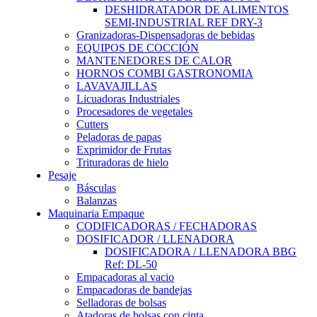
DESHIDRATADOR DE ALIMENTOS
SEMI-INDUSTRIAL REF DRY-3
Granizadoras-Dispensadoras de bebidas
EQUIPOS DE COCCIÓN
MANTENEDORES DE CALOR
HORNOS COMBI GASTRONOMIA
LAVAVAJILLAS
Licuadoras Industriales
Procesadores de vegetales
Cutters
Peladoras de papas
Exprimidor de Frutas
Trituradoras de hielo
Pesaje
Básculas
Balanzas
Maquinaria Empaque
CODIFICADORAS / FECHADORAS
DOSIFICADOR / LLENADORA
DOSIFICADORA / LLENADORA BBG
Ref: DL-50
Empacadoras al vacio
Empacadoras de bandejas
Selladoras de bolsas
Atadoras de bolsas con cinta