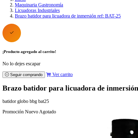
Maquinaria Gastronomía
Licuadoras Industriales
Brazo batidor para licuadora de inmersión ref: BAT-25
¡Producto agregado al carrito!
No lo dejes escapar
Ver carrito
Seguir comprando
Brazo batidor para licuadora de inmersión
batidor globo bbg bat25
Promoción
Nuevo
Agotado