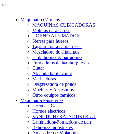
Maquinaria Cárnicos
MAQUINAS CUBICADORAS
Molinos para carnes
HORNO AHUMADOR
Sierras para huesos
Tajadora para carne fresca
Mezcladora de alimentos
Embutidoras-Amarradoras
Formadoras de hamburguesas
Cutter
Ablandador de carne
Marinadoras
Despresadora de pollos
Muebles y Accesorios
Otros equipos carnicos
Maquinaria Panaderias
Hornos a Gas
Hornos electricos
SANDUCHERA INDUSTRIAL
Laminadora-Formadora de pan
Batidoras industriales
Amasadoras / Mojadoras