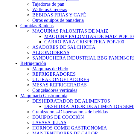
Tajadoras de pan
Wafleras-Creperas
BEBIDAS FRIAS Y CAFÉ
Otros equipos de panaderia
Comidas Rapidas
MAQUINAS PALOMITAS DE MAIZ
MAQUINA PALOMITAS DE MAIZ POP-10
CARRO PARA CRISPETERA POP-100
ASADORES DE SALCHICHA
ALGONODERAS
SANDUCHERA INDUSTRIAL BBG PANINI-GR
Refrigeración
Maquinas de Hielo
REFRIGERADORES
ULTRA CONGELADORES
MESAS REFRIGERADAS
Congeladores verticales
Maquinaria Gastronomía
DESHIDRATADOR DE ALIMENTOS
DESHIDRATADOR DE ALIMENTOS SEMI-
Granizadoras-Dispensadoras de bebidas
EQUIPOS DE COCCIÓN
LAVAVAJILLAS
HORNOS COMBI GASTRONOMIA
MANTENEDORES DE CALOR