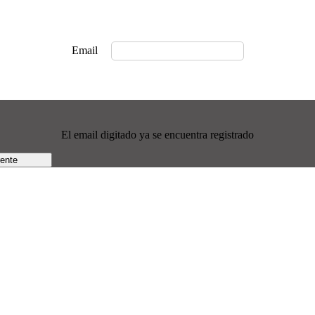
Email
El email digitado ya se encuentra registrado
rente