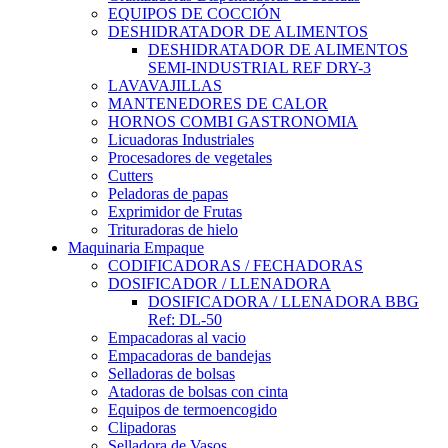
EQUIPOS DE COCCIÓN
DESHIDRATADOR DE ALIMENTOS
DESHIDRATADOR DE ALIMENTOS
SEMI-INDUSTRIAL REF DRY-3
LAVAVAJILLAS
MANTENEDORES DE CALOR
HORNOS COMBI GASTRONOMIA
Licuadoras Industriales
Procesadores de vegetales
Cutters
Peladoras de papas
Exprimidor de Frutas
Trituradoras de hielo
Maquinaria Empaque
CODIFICADORAS / FECHADORAS
DOSIFICADOR / LLENADORA
DOSIFICADORA / LLENADORA BBG
Ref: DL-50
Empacadoras al vacio
Empacadoras de bandejas
Selladoras de bolsas
Atadoras de bolsas con cinta
Equipos de termoencogido
Clipadoras
Selladora de Vasos