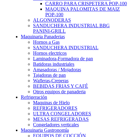
CARRO PARA CRISPETERA POP-100
MAQUINA PALOMITAS DE MAIZ
POP-100
ALGONODERAS
SANDUCHERA INDUSTRIAL BBG
PANINI-GRILL
Maquinaria Panaderias
Hornos a Gas
SANDUCHERA INDUSTRIAL
Hornos electricos
Laminadora-Formadora de pan
Batidoras industriales
Amasadoras / Mojadoras
Tajadoras de pan
Wafleras-Creperas
BEBIDAS FRIAS Y CAFÉ
Otros equipos de panaderia
Refrigeración
Maquinas de Hielo
REFRIGERADORES
ULTRA CONGELADORES
MESAS REFRIGERADAS
Congeladores verticales
Maquinaria Gastronomía
EQUIPOS DE COCCIÓN