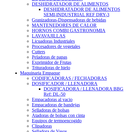
DESHIDRATADOR DE ALIMENTOS
DESHIDRATADOR DE ALIMENTOS
SEMI-INDUSTRIAL REF DRY-3
Granizadoras-Dispensadoras de bebidas
MANTENEDORES DE CALOR
HORNOS COMBI GASTRONOMIA
LAVAVAJILLAS
Licuadoras Industriales
Procesadores de vegetales
Cutters
Peladoras de papas
Exprimidor de Frutas
Trituradoras de hielo
Maquinaria Empaque
CODIFICADORAS / FECHADORAS
DOSIFICADOR / LLENADORA
DOSIFICADORA / LLENADORA BBG
Ref: DL-50
Empacadoras al vacio
Empacadoras de bandejas
Selladoras de bolsas
Atadoras de bolsas con cinta
Equipos de termoencogido
Clipadoras
Selladora de Vasos