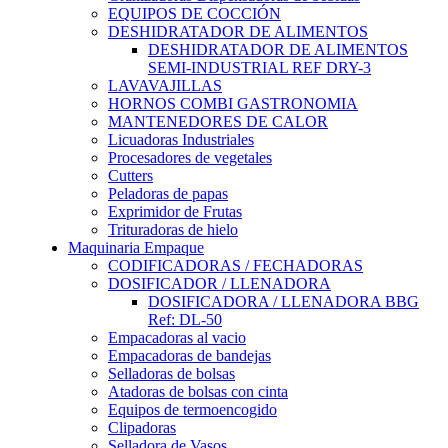
EQUIPOS DE COCCIÓN
DESHIDRATADOR DE ALIMENTOS
DESHIDRATADOR DE ALIMENTOS
SEMI-INDUSTRIAL REF DRY-3
LAVAVAJILLAS
HORNOS COMBI GASTRONOMIA
MANTENEDORES DE CALOR
Licuadoras Industriales
Procesadores de vegetales
Cutters
Peladoras de papas
Exprimidor de Frutas
Trituradoras de hielo
Maquinaria Empaque
CODIFICADORAS / FECHADORAS
DOSIFICADOR / LLENADORA
DOSIFICADORA / LLENADORA BBG
Ref: DL-50
Empacadoras al vacio
Empacadoras de bandejas
Selladoras de bolsas
Atadoras de bolsas con cinta
Equipos de termoencogido
Clipadoras
Selladora de Vasos