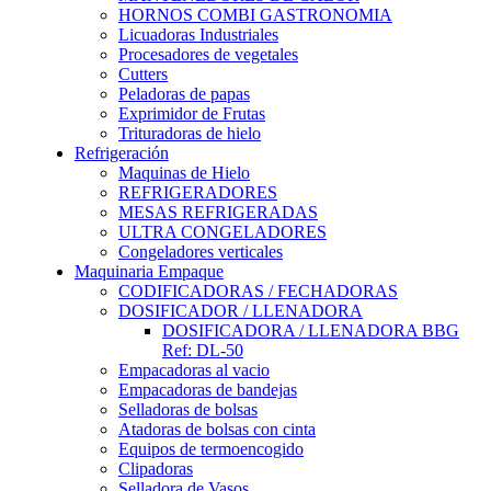
HORNOS COMBI GASTRONOMIA
Licuadoras Industriales
Procesadores de vegetales
Cutters
Peladoras de papas
Exprimidor de Frutas
Trituradoras de hielo
Refrigeración
Maquinas de Hielo
REFRIGERADORES
MESAS REFRIGERADAS
ULTRA CONGELADORES
Congeladores verticales
Maquinaria Empaque
CODIFICADORAS / FECHADORAS
DOSIFICADOR / LLENADORA
DOSIFICADORA / LLENADORA BBG
Ref: DL-50
Empacadoras al vacio
Empacadoras de bandejas
Selladoras de bolsas
Atadoras de bolsas con cinta
Equipos de termoencogido
Clipadoras
Selladora de Vasos