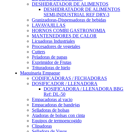
DESHIDRATADOR DE ALIMENTOS
DESHIDRATADOR DE ALIMENTOS
SEMI-INDUSTRIAL REF DRY-3
Granizadoras-Dispensadoras de bebidas
LAVAVAJILLAS
HORNOS COMBI GASTRONOMIA
MANTENEDORES DE CALOR
Licuadoras Industriales
Procesadores de vegetales
Cutters
Peladoras de papas
Exprimidor de Frutas
Trituradoras de hielo
Maquinaria Empaque
CODIFICADORAS / FECHADORAS
DOSIFICADOR / LLENADORA
DOSIFICADORA / LLENADORA BBG
Ref: DL-50
Empacadoras al vacio
Empacadoras de bandejas
Selladoras de bolsas
Atadoras de bolsas con cinta
Equipos de termoencogido
Clipadoras
Selladora de Vasos