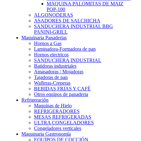
MAQUINA PALOMITAS DE MAIZ
POP-100
ALGONODERAS
ASADORES DE SALCHICHA
SANDUCHERA INDUSTRIAL BBG
PANINI-GRILL
Maquinaria Panaderias
Hornos a Gas
Laminadora-Formadora de pan
Hornos electricos
SANDUCHERA INDUSTRIAL
Batidoras industriales
Amasadoras / Mojadoras
Tajadoras de pan
Wafleras-Creperas
BEBIDAS FRIAS Y CAFÉ
Otros equipos de panaderia
Refrigeración
Maquinas de Hielo
REFRIGERADORES
MESAS REFRIGERADAS
ULTRA CONGELADORES
Congeladores verticales
Maquinaria Gastronomía
EQUIPOS DE COCCIÓN