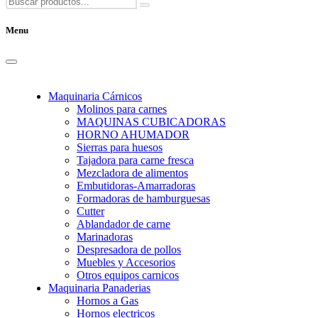
Menu
Maquinaria Cárnicos
Molinos para carnes
MAQUINAS CUBICADORAS
HORNO AHUMADOR
Sierras para huesos
Tajadora para carne fresca
Mezcladora de alimentos
Embutidoras-Amarradoras
Formadoras de hamburguesas
Cutter
Ablandador de carne
Marinadoras
Despresadora de pollos
Muebles y Accesorios
Otros equipos carnicos
Maquinaria Panaderias
Hornos a Gas
Hornos electricos