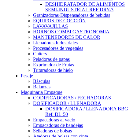
DESHIDRATADOR DE ALIMENTOS
SEMI-INDUSTRIAL REF DRY-3
Granizadoras-Dispensadoras de bebidas
EQUIPOS DE COCCIÓN
LAVAVAJILLAS
HORNOS COMBI GASTRONOMIA
MANTENEDORES DE CALOR
Licuadoras Industriales
Procesadores de vegetales
Cutters
Peladoras de papas
Exprimidor de Frutas
Trituradoras de hielo
Pesaje
Básculas
Balanzas
Maquinaria Empaque
CODIFICADORAS / FECHADORAS
DOSIFICADOR / LLENADORA
DOSIFICADORA / LLENADORA BBG
Ref: DL-50
Empacadoras al vacio
Empacadoras de bandejas
Selladoras de bolsas
Atadoras de bolsas con cinta