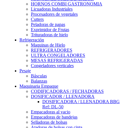
HORNOS COMBI GASTRONOMIA
Licuadoras Industriales
Procesadores de vegetales
Cutters
Peladoras de papas
Exprimidor de Frutas
Trituradoras de hielo
Refrigeración
Maquinas de Hielo
REFRIGERADORES
ULTRA CONGELADORES
MESAS REFRIGERADAS
Congeladores verticales
Pesaje
Básculas
Balanzas
Maquinaria Empaque
CODIFICADORAS / FECHADORAS
DOSIFICADOR / LLENADORA
DOSIFICADORA / LLENADORA BBG
Ref: DL-50
Empacadoras al vacio
Empacadoras de bandejas
Selladoras de bolsas
Atadoras de bolsas con cinta