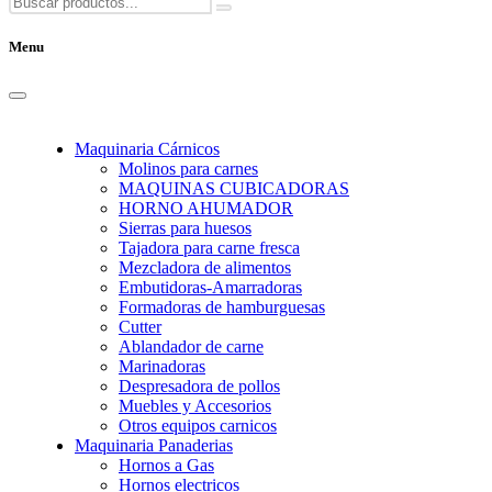
Menu
Maquinaria Cárnicos
Molinos para carnes
MAQUINAS CUBICADORAS
HORNO AHUMADOR
Sierras para huesos
Tajadora para carne fresca
Mezcladora de alimentos
Embutidoras-Amarradoras
Formadoras de hamburguesas
Cutter
Ablandador de carne
Marinadoras
Despresadora de pollos
Muebles y Accesorios
Otros equipos carnicos
Maquinaria Panaderias
Hornos a Gas
Hornos electricos