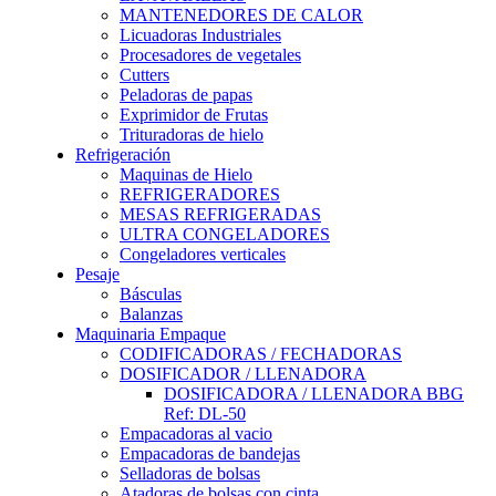
MANTENEDORES DE CALOR
Licuadoras Industriales
Procesadores de vegetales
Cutters
Peladoras de papas
Exprimidor de Frutas
Trituradoras de hielo
Refrigeración
Maquinas de Hielo
REFRIGERADORES
MESAS REFRIGERADAS
ULTRA CONGELADORES
Congeladores verticales
Pesaje
Básculas
Balanzas
Maquinaria Empaque
CODIFICADORAS / FECHADORAS
DOSIFICADOR / LLENADORA
DOSIFICADORA / LLENADORA BBG
Ref: DL-50
Empacadoras al vacio
Empacadoras de bandejas
Selladoras de bolsas
Atadoras de bolsas con cinta