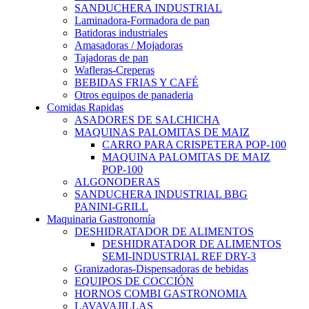
SANDUCHERA INDUSTRIAL
Laminadora-Formadora de pan
Batidoras industriales
Amasadoras / Mojadoras
Tajadoras de pan
Wafleras-Creperas
BEBIDAS FRIAS Y CAFÉ
Otros equipos de panaderia
Comidas Rapidas
ASADORES DE SALCHICHA
MAQUINAS PALOMITAS DE MAIZ
CARRO PARA CRISPETERA POP-100
MAQUINA PALOMITAS DE MAIZ
POP-100
ALGONODERAS
SANDUCHERA INDUSTRIAL BBG
PANINI-GRILL
Maquinaria Gastronomía
DESHIDRATADOR DE ALIMENTOS
DESHIDRATADOR DE ALIMENTOS
SEMI-INDUSTRIAL REF DRY-3
Granizadoras-Dispensadoras de bebidas
EQUIPOS DE COCCIÓN
HORNOS COMBI GASTRONOMIA
LAVAVAJILLAS