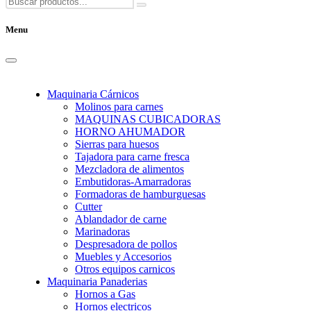
Menu
Maquinaria Cárnicos
Molinos para carnes
MAQUINAS CUBICADORAS
HORNO AHUMADOR
Sierras para huesos
Tajadora para carne fresca
Mezcladora de alimentos
Embutidoras-Amarradoras
Formadoras de hamburguesas
Cutter
Ablandador de carne
Marinadoras
Despresadora de pollos
Muebles y Accesorios
Otros equipos carnicos
Maquinaria Panaderias
Hornos a Gas
Hornos electricos