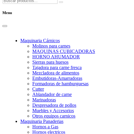
Menu
Maquinaria Cárnicos
Molinos para carnes
MAQUINAS CUBICADORAS
HORNO AHUMADOR
Sierras para huesos
Tajadora para carne fresca
Mezcladora de alimentos
Embutidoras-Amarradoras
Formadoras de hamburguesas
Cutter
Ablandador de carne
Marinadoras
Despresadora de pollos
Muebles y Accesorios
Otros equipos carnicos
Maquinaria Panaderias
Hornos a Gas
Hornos electricos