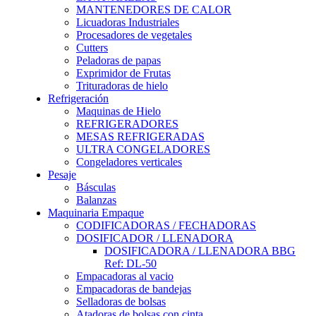
MANTENEDORES DE CALOR
Licuadoras Industriales
Procesadores de vegetales
Cutters
Peladoras de papas
Exprimidor de Frutas
Trituradoras de hielo
Refrigeración
Maquinas de Hielo
REFRIGERADORES
MESAS REFRIGERADAS
ULTRA CONGELADORES
Congeladores verticales
Pesaje
Básculas
Balanzas
Maquinaria Empaque
CODIFICADORAS / FECHADORAS
DOSIFICADOR / LLENADORA
DOSIFICADORA / LLENADORA BBG
Ref: DL-50
Empacadoras al vacio
Empacadoras de bandejas
Selladoras de bolsas
Atadoras de bolsas con cinta