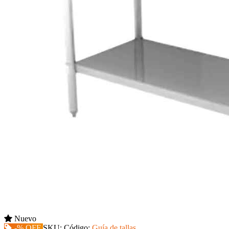
Nuevo
-% OFF
SKU:
Código:
Guía de tallas