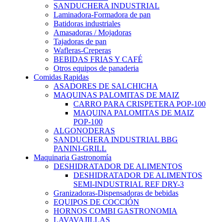
SANDUCHERA INDUSTRIAL
Laminadora-Formadora de pan
Batidoras industriales
Amasadoras / Mojadoras
Tajadoras de pan
Wafleras-Creperas
BEBIDAS FRIAS Y CAFÉ
Otros equipos de panaderia
Comidas Rapidas
ASADORES DE SALCHICHA
MAQUINAS PALOMITAS DE MAIZ
CARRO PARA CRISPETERA POP-100
MAQUINA PALOMITAS DE MAIZ
POP-100
ALGONODERAS
SANDUCHERA INDUSTRIAL BBG
PANINI-GRILL
Maquinaria Gastronomía
DESHIDRATADOR DE ALIMENTOS
DESHIDRATADOR DE ALIMENTOS
SEMI-INDUSTRIAL REF DRY-3
Granizadoras-Dispensadoras de bebidas
EQUIPOS DE COCCIÓN
HORNOS COMBI GASTRONOMIA
LAVAVAJILLAS