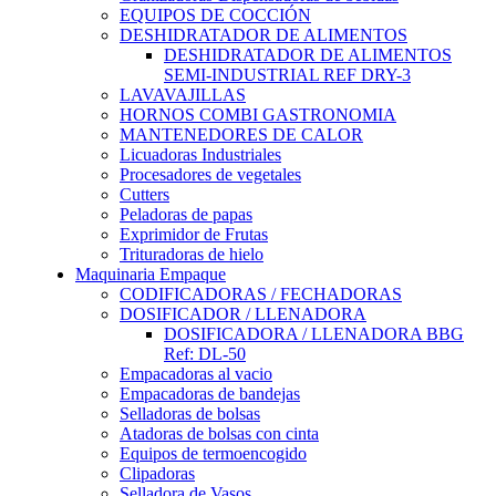
EQUIPOS DE COCCIÓN
DESHIDRATADOR DE ALIMENTOS
DESHIDRATADOR DE ALIMENTOS
SEMI-INDUSTRIAL REF DRY-3
LAVAVAJILLAS
HORNOS COMBI GASTRONOMIA
MANTENEDORES DE CALOR
Licuadoras Industriales
Procesadores de vegetales
Cutters
Peladoras de papas
Exprimidor de Frutas
Trituradoras de hielo
Maquinaria Empaque
CODIFICADORAS / FECHADORAS
DOSIFICADOR / LLENADORA
DOSIFICADORA / LLENADORA BBG
Ref: DL-50
Empacadoras al vacio
Empacadoras de bandejas
Selladoras de bolsas
Atadoras de bolsas con cinta
Equipos de termoencogido
Clipadoras
Selladora de Vasos