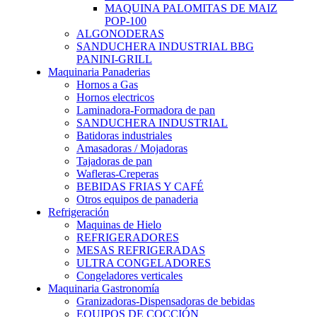
MAQUINA PALOMITAS DE MAIZ
POP-100
ALGONODERAS
SANDUCHERA INDUSTRIAL BBG
PANINI-GRILL
Maquinaria Panaderias
Hornos a Gas
Hornos electricos
Laminadora-Formadora de pan
SANDUCHERA INDUSTRIAL
Batidoras industriales
Amasadoras / Mojadoras
Tajadoras de pan
Wafleras-Creperas
BEBIDAS FRIAS Y CAFÉ
Otros equipos de panaderia
Refrigeración
Maquinas de Hielo
REFRIGERADORES
MESAS REFRIGERADAS
ULTRA CONGELADORES
Congeladores verticales
Maquinaria Gastronomía
Granizadoras-Dispensadoras de bebidas
EQUIPOS DE COCCIÓN