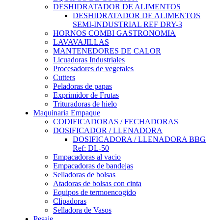
DESHIDRATADOR DE ALIMENTOS
DESHIDRATADOR DE ALIMENTOS
SEMI-INDUSTRIAL REF DRY-3
HORNOS COMBI GASTRONOMIA
LAVAVAJILLAS
MANTENEDORES DE CALOR
Licuadoras Industriales
Procesadores de vegetales
Cutters
Peladoras de papas
Exprimidor de Frutas
Trituradoras de hielo
Maquinaria Empaque
CODIFICADORAS / FECHADORAS
DOSIFICADOR / LLENADORA
DOSIFICADORA / LLENADORA BBG
Ref: DL-50
Empacadoras al vacio
Empacadoras de bandejas
Selladoras de bolsas
Atadoras de bolsas con cinta
Equipos de termoencogido
Clipadoras
Selladora de Vasos
Pesaje