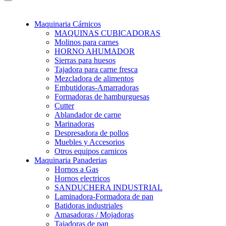
Maquinaria Cárnicos
MAQUINAS CUBICADORAS
Molinos para carnes
HORNO AHUMADOR
Sierras para huesos
Tajadora para carne fresca
Mezcladora de alimentos
Embutidoras-Amarradoras
Formadoras de hamburguesas
Cutter
Ablandador de carne
Marinadoras
Despresadora de pollos
Muebles y Accesorios
Otros equipos carnicos
Maquinaria Panaderias
Hornos a Gas
Hornos electricos
SANDUCHERA INDUSTRIAL
Laminadora-Formadora de pan
Batidoras industriales
Amasadoras / Mojadoras
Tajadoras de pan