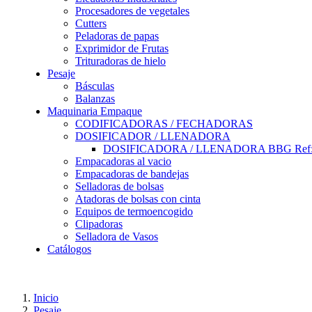
Procesadores de vegetales
Cutters
Peladoras de papas
Exprimidor de Frutas
Trituradoras de hielo
Pesaje
Básculas
Balanzas
Maquinaria Empaque
CODIFICADORAS / FECHADORAS
DOSIFICADOR / LLENADORA
DOSIFICADORA / LLENADORA BBG Ref:
Empacadoras al vacio
Empacadoras de bandejas
Selladoras de bolsas
Atadoras de bolsas con cinta
Equipos de termoencogido
Clipadoras
Selladora de Vasos
Catálogos
Inicio
Pesaje