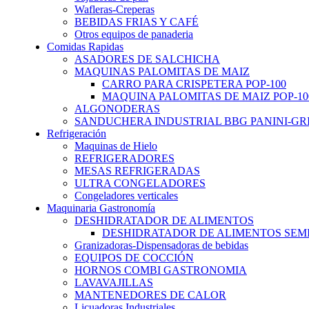
Wafleras-Creperas
BEBIDAS FRIAS Y CAFÉ
Otros equipos de panaderia
Comidas Rapidas
ASADORES DE SALCHICHA
MAQUINAS PALOMITAS DE MAIZ
CARRO PARA CRISPETERA POP-100
MAQUINA PALOMITAS DE MAIZ POP-10
ALGONODERAS
SANDUCHERA INDUSTRIAL BBG PANINI-GR
Refrigeración
Maquinas de Hielo
REFRIGERADORES
MESAS REFRIGERADAS
ULTRA CONGELADORES
Congeladores verticales
Maquinaria Gastronomía
DESHIDRATADOR DE ALIMENTOS
DESHIDRATADOR DE ALIMENTOS SEMI-
Granizadoras-Dispensadoras de bebidas
EQUIPOS DE COCCIÓN
HORNOS COMBI GASTRONOMIA
LAVAVAJILLAS
MANTENEDORES DE CALOR
Licuadoras Industriales