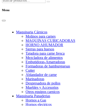
Menu
Maquinaria Cárnicos
Molinos para carnes
MAQUINAS CUBICADORAS
HORNO AHUMADOR
Sierras para huesos
Tajadora para carne fresca
Mezcladora de alimentos
Embutidoras-Amarradoras
Formadoras de hamburguesas
Cutter
Ablandador de carne
Marinadoras
Despresadora de pollos
Muebles y Accesorios
Otros equipos carnicos
Maquinaria Panaderias
Hornos a Gas
Hornos electricos