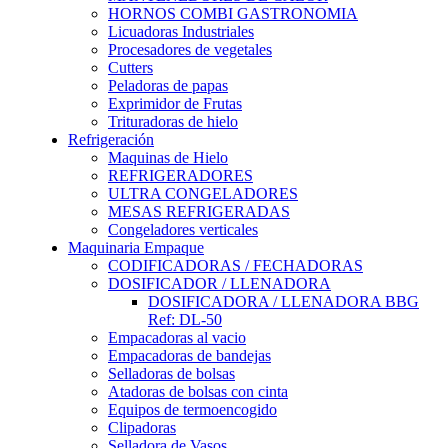
HORNOS COMBI GASTRONOMIA
Licuadoras Industriales
Procesadores de vegetales
Cutters
Peladoras de papas
Exprimidor de Frutas
Trituradoras de hielo
Refrigeración
Maquinas de Hielo
REFRIGERADORES
ULTRA CONGELADORES
MESAS REFRIGERADAS
Congeladores verticales
Maquinaria Empaque
CODIFICADORAS / FECHADORAS
DOSIFICADOR / LLENADORA
DOSIFICADORA / LLENADORA BBG
Ref: DL-50
Empacadoras al vacio
Empacadoras de bandejas
Selladoras de bolsas
Atadoras de bolsas con cinta
Equipos de termoencogido
Clipadoras
Selladora de Vasos