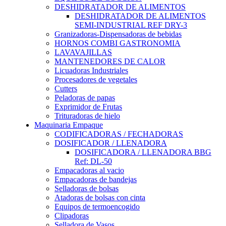
DESHIDRATADOR DE ALIMENTOS
DESHIDRATADOR DE ALIMENTOS
SEMI-INDUSTRIAL REF DRY-3
Granizadoras-Dispensadoras de bebidas
HORNOS COMBI GASTRONOMIA
LAVAVAJILLAS
MANTENEDORES DE CALOR
Licuadoras Industriales
Procesadores de vegetales
Cutters
Peladoras de papas
Exprimidor de Frutas
Trituradoras de hielo
Maquinaria Empaque
CODIFICADORAS / FECHADORAS
DOSIFICADOR / LLENADORA
DOSIFICADORA / LLENADORA BBG
Ref: DL-50
Empacadoras al vacio
Empacadoras de bandejas
Selladoras de bolsas
Atadoras de bolsas con cinta
Equipos de termoencogido
Clipadoras
Selladora de Vasos