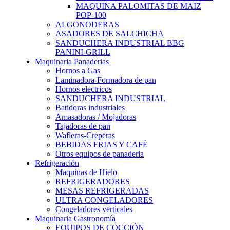
MAQUINA PALOMITAS DE MAIZ
POP-100
ALGONODERAS
ASADORES DE SALCHICHA
SANDUCHERA INDUSTRIAL BBG
PANINI-GRILL
Maquinaria Panaderias
Hornos a Gas
Laminadora-Formadora de pan
Hornos electricos
SANDUCHERA INDUSTRIAL
Batidoras industriales
Amasadoras / Mojadoras
Tajadoras de pan
Wafleras-Creperas
BEBIDAS FRIAS Y CAFÉ
Otros equipos de panaderia
Refrigeración
Maquinas de Hielo
REFRIGERADORES
MESAS REFRIGERADAS
ULTRA CONGELADORES
Congeladores verticales
Maquinaria Gastronomía
EQUIPOS DE COCCIÓN