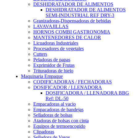
DESHIDRATADOR DE ALIMENTOS
DESHIDRATADOR DE ALIMENTOS
SEMI-INDUSTRIAL REF DRY-3
Granizadoras-Dispensadoras de bebidas
LAVAVAJILLAS
HORNOS COMBI GASTRONOMIA
MANTENEDORES DE CALOR
Licuadoras Industriales
Procesadores de vegetales
Cutters
Peladoras de papas
Exprimidor de Frutas
Trituradoras de hielo
Maquinaria Empaque
CODIFICADORAS / FECHADORAS
DOSIFICADOR / LLENADORA
DOSIFICADORA / LLENADORA BBG
Ref: DL-50
Empacadoras al vacio
Empacadoras de bandejas
Selladoras de bolsas
Atadoras de bolsas con cinta
Equipos de termoencogido
Clipadoras
Selladora de Vasos