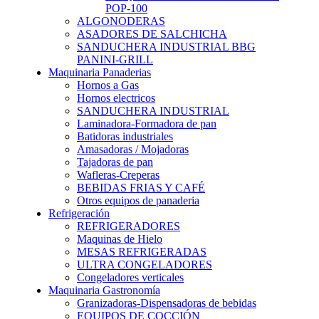
POP-100
ALGONODERAS
ASADORES DE SALCHICHA
SANDUCHERA INDUSTRIAL BBG
PANINI-GRILL
Maquinaria Panaderias
Hornos a Gas
Hornos electricos
SANDUCHERA INDUSTRIAL
Laminadora-Formadora de pan
Batidoras industriales
Amasadoras / Mojadoras
Tajadoras de pan
Wafleras-Creperas
BEBIDAS FRIAS Y CAFÉ
Otros equipos de panaderia
Refrigeración
REFRIGERADORES
Maquinas de Hielo
MESAS REFRIGERADAS
ULTRA CONGELADORES
Congeladores verticales
Maquinaria Gastronomía
Granizadoras-Dispensadoras de bebidas
EQUIPOS DE COCCIÓN