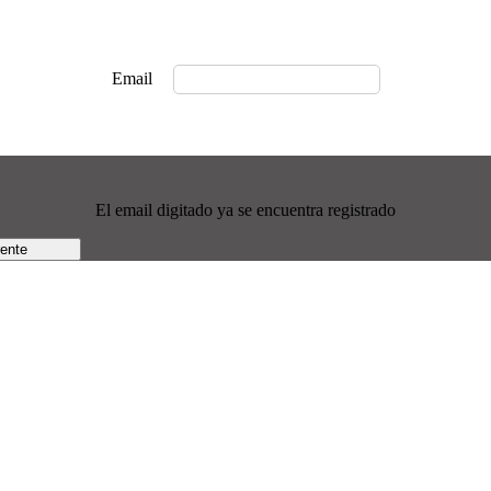
Email
El email digitado ya se encuentra registrado
rente