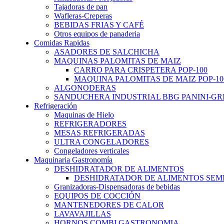
Tajadoras de pan
Wafleras-Creperas
BEBIDAS FRIAS Y CAFÉ
Otros equipos de panaderia
Comidas Rapidas
ASADORES DE SALCHICHA
MAQUINAS PALOMITAS DE MAIZ
CARRO PARA CRISPETERA POP-100
MAQUINA PALOMITAS DE MAIZ POP-10
ALGONODERAS
SANDUCHERA INDUSTRIAL BBG PANINI-GR
Refrigeración
Maquinas de Hielo
REFRIGERADORES
MESAS REFRIGERADAS
ULTRA CONGELADORES
Congeladores verticales
Maquinaria Gastronomía
DESHIDRATADOR DE ALIMENTOS
DESHIDRATADOR DE ALIMENTOS SEMI-
Granizadoras-Dispensadoras de bebidas
EQUIPOS DE COCCIÓN
MANTENEDORES DE CALOR
LAVAVAJILLAS
HORNOS COMBI GASTRONOMIA