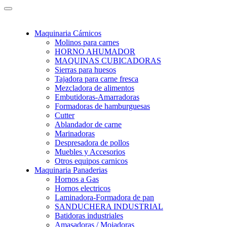
Maquinaria Cárnicos
Molinos para carnes
HORNO AHUMADOR
MAQUINAS CUBICADORAS
Sierras para huesos
Tajadora para carne fresca
Mezcladora de alimentos
Embutidoras-Amarradoras
Formadoras de hamburguesas
Cutter
Ablandador de carne
Marinadoras
Despresadora de pollos
Muebles y Accesorios
Otros equipos carnicos
Maquinaria Panaderias
Hornos a Gas
Hornos electricos
Laminadora-Formadora de pan
SANDUCHERA INDUSTRIAL
Batidoras industriales
Amasadoras / Mojadoras